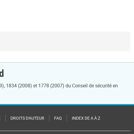
d
), 1834 (2008) et 1778 (2007) du Conseil de sécurité en
X
DROITS D'AUTEUR
FAQ
INDEX DE A À Z