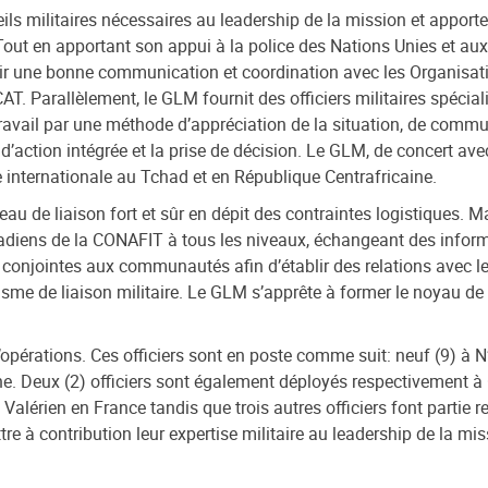
eils militaires nécessaires au leadership de la mission et appor
Tout en apportant son appui à la police des Nations Unies et aux
ir une bonne communication et coordination avec les Organisatio
Parallèlement, le GLM fournit des officiers militaires spécial
avail par une méthode d’appréciation de la situation, de communi
 d’action intégrée et la prise de décision. Le GLM, de concert av
re internationale au Tchad et en République Centrafricaine.
u de liaison fort et sûr en dépit des contraintes logistiques. Ma
hadiens de la CONAFIT à tous les niveaux, échangeant des informa
conjointes aux communautés afin d’établir des relations avec les
isme de liaison militaire. Le GLM s’apprête à former le noyau d
d’opérations. Ces officiers sont en poste comme suit: neuf (9) à 
ine. Deux (2) officiers sont également déployés respectivement 
 Valérien en France tandis que trois autres officiers font partie
e à contribution leur expertise militaire au leadership de la mis