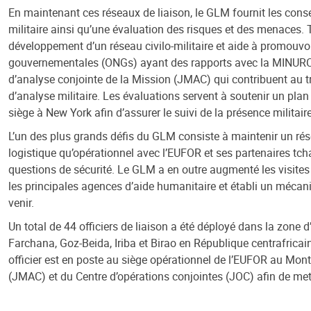
En maintenant ces réseaux de liaison, le GLM fournit les cons
militaire ainsi qu’une évaluation des risques et des menaces. 
développement d’un réseau civilo-militaire et aide à promouvo
gouvernementales (ONGs) ayant des rapports avec la MINURCAT. 
d’analyse conjointe de la Mission (JMAC) qui contribuent au tr
d’analyse militaire. Les évaluations servent à soutenir un plan
siège à New York afin d’assurer le suivi de la présence militai
L’un des plus grands défis du GLM consiste à maintenir un résea
logistique qu’opérationnel avec l’EUFOR et ses partenaires tc
questions de sécurité. Le GLM a en outre augmenté les visites 
les principales agences d’aide humanitaire et établi un mécan
venir.
Un total de 44 officiers de liaison a été déployé dans la zone 
Farchana, Goz-Beida, Iriba et Birao en République centrafrica
officier est en poste au siège opérationnel de l’EUFOR au Mont
(JMAC) et du Centre d’opérations conjointes (JOC) afin de mettr