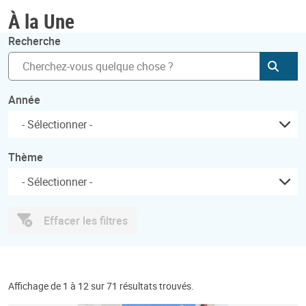
À la Une
Recherche
Soum
Année
Thème
Effacer les filtres
Affichage de 1 à 12 sur 71 résultats trouvés.